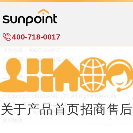
400-718-0017
售后服务：400-718-0017
公司邮箱：xbangzs@163.com
公司地址：青岛市西海岸新区台子沟132号
工厂地址：青岛市西海岸新区台子沟132号
© Copyright XINGBANG,.LTD All Rights Reserved
备案号：
鲁ICP备18052258号-1
关于
产品
首页
招商
售后
技术支持：
青岛大有网络公司
网站地图
我们
系列
中心
服务