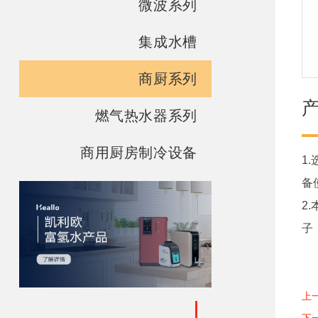
微波系列
集成水槽
商厨系列
燃气热水器系列
商用厨房制冷设备
1
备
2
子
上
下